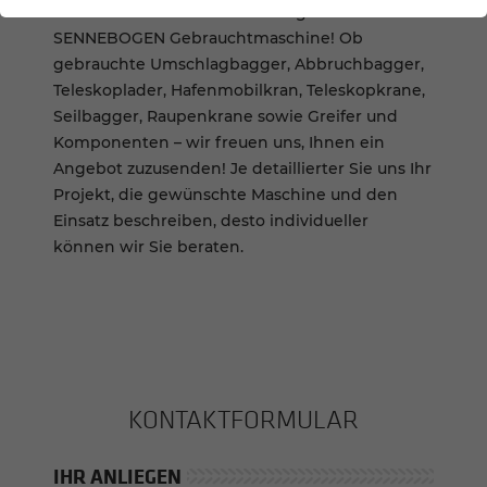
Senden Sie uns hier Ihre Anfrage für eine
SENNEBOGEN Gebrauchtmaschine! Ob
gebrauchte Umschlagbagger, Abbruchbagger,
Teleskoplader, Hafenmobilkran, Teleskopkrane,
Seilbagger, Raupenkrane sowie Greifer und
Komponenten – wir freuen uns, Ihnen ein
Angebot zuzusenden! Je detaillierter Sie uns Ihr
Projekt, die gewünschte Maschine und den
Einsatz beschreiben, desto individueller
können wir Sie beraten.
KONTAKT­FOR­MU­LAR
IHR ANLIEGEN